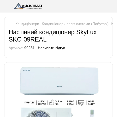
Кондиціонери
Кондиціонери спліт системи (Побутові)
Кон
Настінний кондиціонер SkyLux
SKC-09REAL
Артикул:
99281
Написати відгук