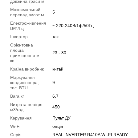
довжина траси м
Максимальний
5
перепад висот м
Електроживлення
~ 220-240В/1ф/50Гц
В/Ф/Гц
Інвертор
так
Орієнтовна
площа
23 - 30
приміщення м.
кв.
Країна виробник
китай
Маркування
кондиціонера,
9
тис. BTU
Вага кг.
6,7
Витрата повітря
450
м3/год
Керування
Пульт ДУ
Wi-Fi
опція
Серія
REAL INVERTER R410A WI-FI READY