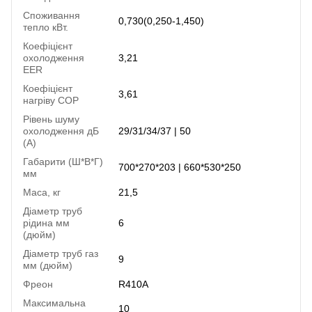
Споживання
0,730(0,250-1,450)
тепло кВт.
Коефіцієнт
охолодження
3,21
EER
Коефіцієнт
3,61
нагріву COP
Рівень шуму
охолодження дБ
29/31/34/37 | 50
(А)
Габарити (Ш*В*Г)
700*270*203 | 660*530*250
мм
Маса, кг
21,5
Діаметр труб
рідина мм
6
(дюйм)
Діаметр труб газ
9
мм (дюйм)
Фреон
R410A
Максимальна
10