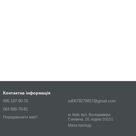
Контактна інформація
095 197-90-70
sd0679279857@gmail.com
063 680-78-81
м. Київ, вул. Володимира
Передзвонити вам?
Сікевича, 20, індекс 03151
Мапа проїзду