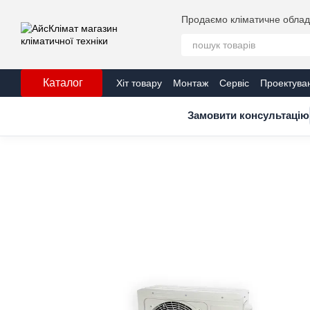
Перейти до основного контенту
Продаємо кліматичне обладн
Каталог
Хіт товару
Монтаж
Сервіс
Проектува
Сертифікати
Блог
Замовити консультацію