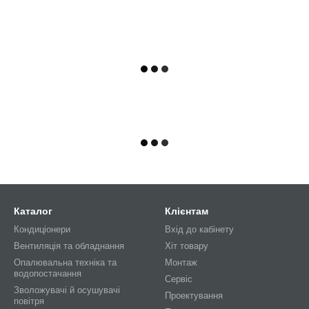
Каталог
Клієнтам
Кондиціонери
Вхід до кабінету
Вентиляція та обладнання
Хіт товару
Опалювальна техніка та
Монтаж
водопостачання
Сервіс
Зволожувачі й осушувачі
Проектування
повітря