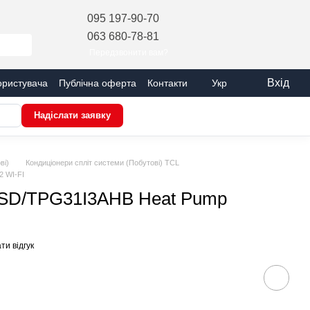
095 197-90-70
063 680-78-81
Передзвонити вам?
Вхід
ористувача
Публічна оферта
Контакти
Укр
Надіслати заявку
ві)
Кондиціонери спліт системи (Побутові) TCL
2 WI-FI
SD/TPG31I3AHB Heat Pump
ти відгук