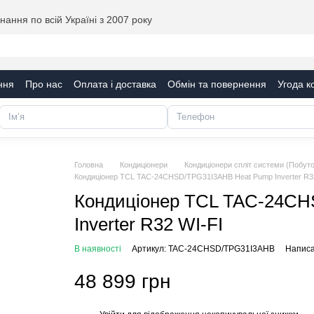
ання по всій Україні з 2007 року
ння
Про нас
Оплата і доставка
Обмін та повернення
Угода к
Головна
Кондиціонери
Кондиціонери спліт системи (Побуто
Кондиціонер TCL TAC-24CHSD/TPG31I3AHB Heat Pump Inverter R3
Кондиціонер TCL TAC-24CH
Inverter R32 WI-FI
В наявності
Артикул: TAC-24CHSD/TPG31I3AHB
Написа
48 899 грн