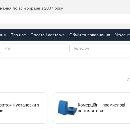
ання по всій Україні з 2007 року
ння
Про нас
Оплата і доставка
Обмін та повернення
Угода к
С
итяжні установки з
Комерційні і промислові
єю
вентилятори