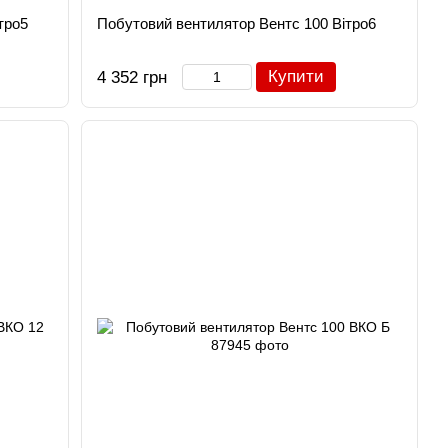
тро5
Побутовий вентилятор Вентс 100 Вітро6
Купити
4 352 грн