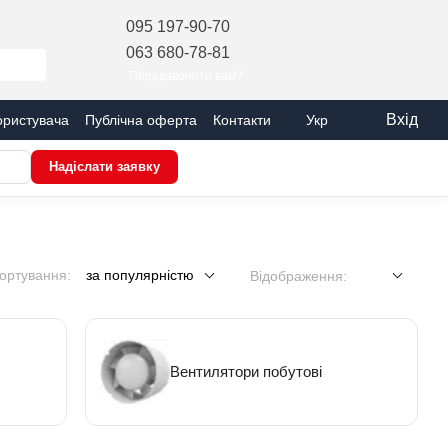
095 197-90-70
063 680-78-81
Передзвонити вам?
Вхід
ористувача
Публічна оферта
Контакти
Укр
Надіслати заявку
ортування:
за популярністю
Відображення:
Вентилятори побутові