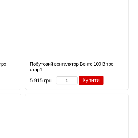
тро
Побутовий вентилятор Вентс 100 Вітро
стар4
Купити
5 915 грн