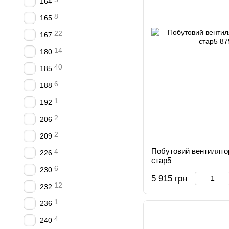
164
8
165
22
167
14
180
40
185
6
188
1
192
2
206
2
209
Побутовий вентилятор
4
226
стар5
6
230
5 915 грн
12
232
1
236
4
240