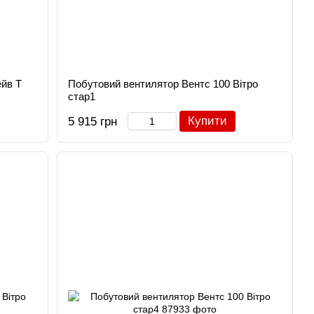
ейв T
Побутовий вентилятор Вентс 100 Вітро
стар1
Купити
5 915 грн