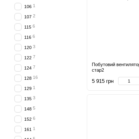
1
106
2
107
6
115
6
116
3
120
7
122
Побутовий вентилятор
7
124
стар2
16
128
5 915 грн
1
129
3
135
5
148
6
152
1
161
5