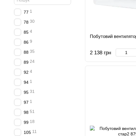
1
77
30
78
4
85
Побутовий вентилято
9
86
35
88
2 138 грн
24
89
4
92
1
94
31
95
1
97
51
98
18
99
11
105