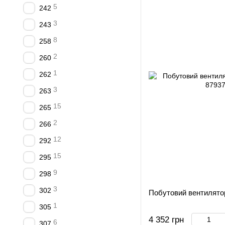
5
242
3
243
8
258
2
260
1
262
3
263
15
265
2
266
12
292
15
295
9
298
3
302
Побутовий вентилятор
1
305
4 352 грн
6
307