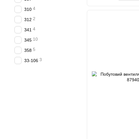
4
310
2
312
4
341
10
345
5
358
3
33-106