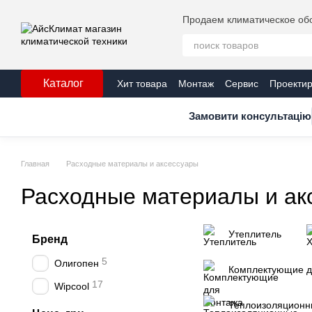
Перейти к основному контенту
Продаем климатическое обо
Каталог
Хит товара
Монтаж
Сервис
Проекти
Публичная оферта
Контакты
Серти
Замовити консультацію
Главная
Расходные материалы и аксессуары
Расходные материалы и ак
Утеплитель
Бренд
5
Олигопен
Комплектующие д
17
Wipcool
Теплоизоляционн