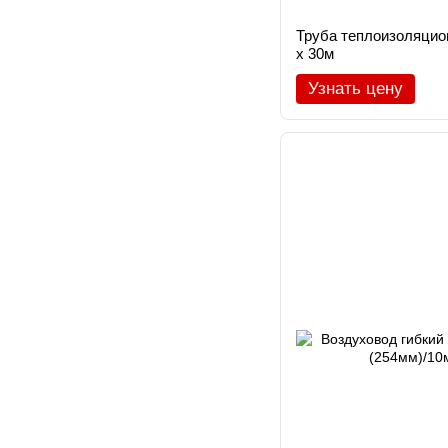
Труба теплоизоляцио
х 30м
Узнать цену