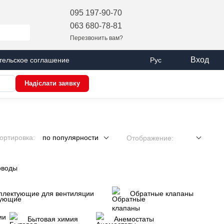
095 197-90-70
063 680-78-81
Перезвонить вам?
Вход
тельское соглашение
Рус
Надіслати заявку
ортировка:
по популярности
Отображение:
оводы
плектующие для вентиляции
Обратные клапаны
Бытовая химия
Анемостаты