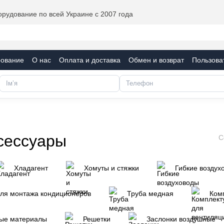
рудование по всей Украине с 2007 года
рование
О нас
Оплата и доставка
Обмен и возврат
Пользова
фикаты
Блог
сессуары
С
Хладагент
Хомуты и стяжки
Гибкие воздух
ля монтажа кондиционеров
Труба медная
Ком
ые материалы
Решетки
Заслонки воздушные