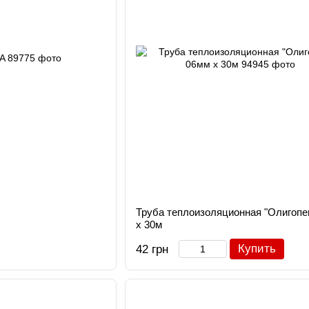
Труба теплоизоляционная "Олигопе
х 30м
Купить
42 грн