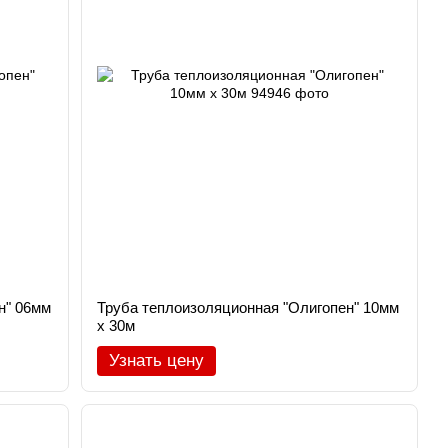
н" 06мм
Труба теплоизоляционная "Олигопен" 10мм
х 30м
Узнать цену