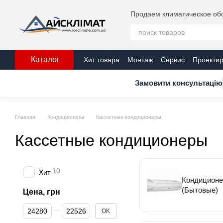
Перейти к основному контенту
Продаем климатическое обо
Каталог
Хит товара
Монтаж
Сервис
Проекти
Публичная оферта
Контакты
Серти
Замовити консультацію
Главная
Кондиционеры
Кассетные кондиционеры
Кассетные кондиционеры
10
Хит
Кондиционе
(Бытовые)
Цена, грн
От Цена, грн
До Цена, грн
OK