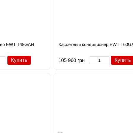
нер EWT T48GAH
Кассетный кондиционер EWT T60G
Купить
Купить
105 960 грн