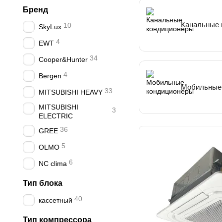
Бренд
Канальные 
10
SkyLux
4
EWT
34
Cooper&Hunter
4
Bergen
Мобильные
33
MITSUBISHI HEAVY
MITSUBISHI
3
ELECTRIC
36
GREE
5
OLMO
6
NC clima
Тип блока
40
кассетный
Тип компрессора