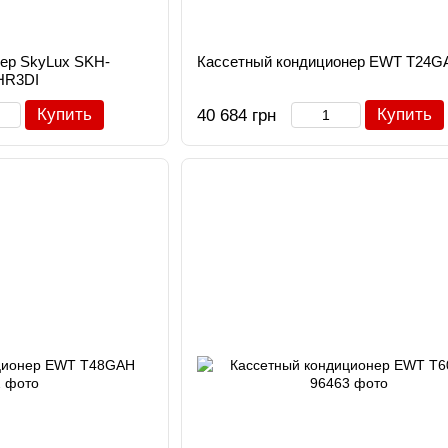
ер SkyLux SKH-
Кассетный кондиционер EWT T24G
HR3DI
Купить
Купить
40 684 грн