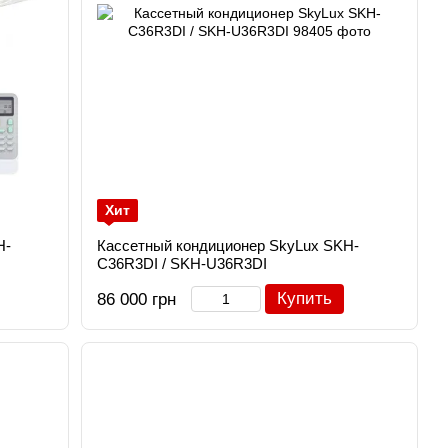
Хит
H-
Кассетный кондиционер SkyLux SKH-
C36R3DI / SKH-U36R3DI
Купить
86 000 грн