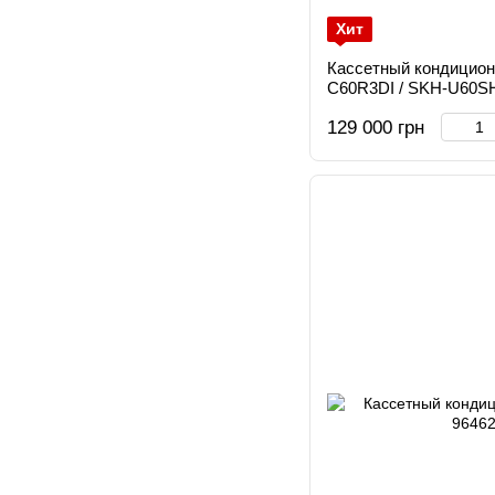
Хит
Кассетный кондицион
C60R3DI / SKH-U60S
129 000 грн