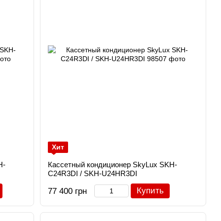
Хит
H-
Кассетный кондиционер SkyLux SKH-
C24R3DI / SKH-U24HR3DI
Купить
77 400 грн