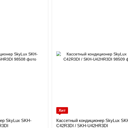
Хит
ер SkyLux SKH-
Кассетный кондиционер SkyLux SK
R3DI
C42R3DI / SKH-U42HR3DI