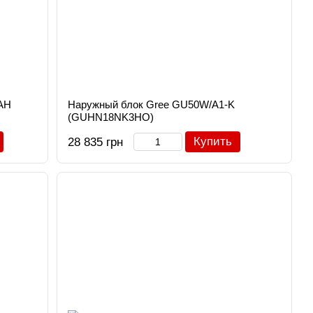
AH
Наружный блок Gree GU50W/A1-K
(GUHN18NK3HO)
Купить
28 835 грн