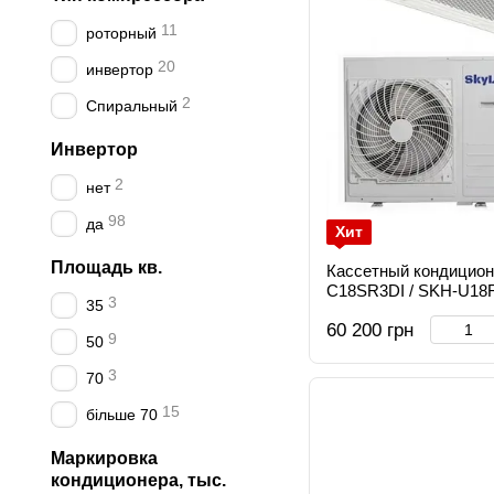
11
роторный
20
инвертор
2
Спиральный
Инвертор
2
нет
98
да
Хит
Площадь кв.
Кассетный кондицион
C18SR3DI / SKH-U18
3
35
60 200 грн
9
50
3
70
15
більше 70
Маркировка
кондиционера, тыс.