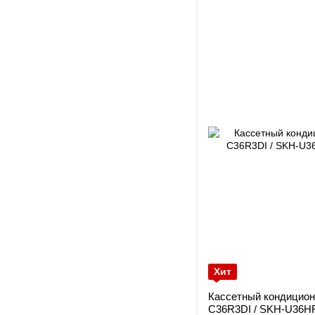
Хит
Кассетный кондицион
C36R3DI / SKH-U36H