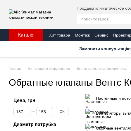
Перейти к основному контенту
Продаем климатическое обо
Каталог
Хит товара
Монтаж
Сервис
Проекти
Публичная оферта
Контакты
Серти
Замовити консультацію
Главная
Вентиляция и оборудование
Вытяжные бытовые вентиляторы
Обратные клапаны Вентс 
Настенные и пот
Цена, грн
От Цена, грн
До Цена, грн
OK
Вентиляторы выт
Диаметр патрубка
Оконные вентиля