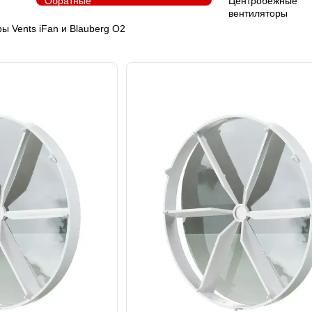
ы Vents iFan и Blauberg O2