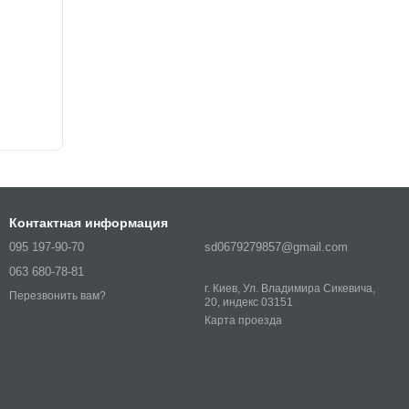
Контактная информация
095 197-90-70
sd0679279857@gmail.com
063 680-78-81
г. Киев, Ул. Владимира Сикевича,
Перезвонить вам?
20, индекс 03151
Карта проезда