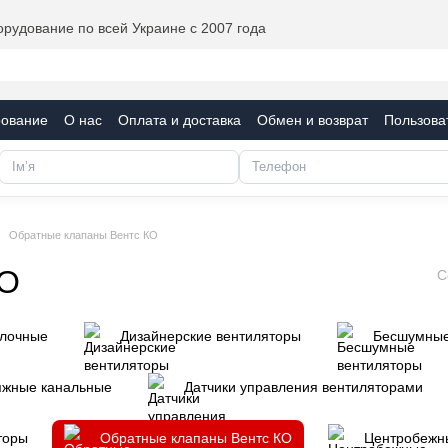
рудование по всей Украине с 2007 года
рование
О нас
Оплата и доставка
Обмен и возврат
Пользова
фикаты
Блог
Обратные клапаны Вентс КО
КО
С
олочные
Дизайнерские вентиляторы
Бесшумные
яжные канальные
Датчики управления вентиляторами
торы
Обратные клапаны Вентс КО
Центробежн