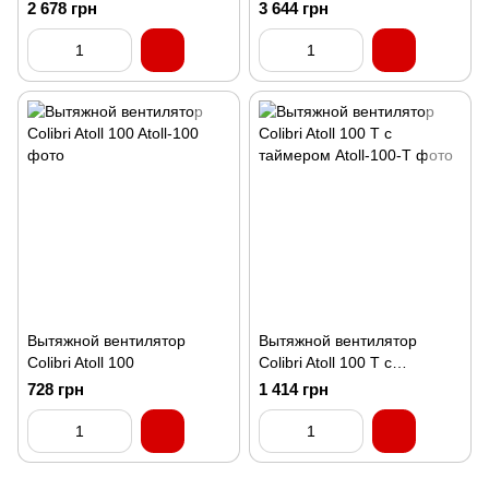
шнурковым выключателем
выключателем и таймером
2 678 грн
3 644 грн
Вытяжной вентилятор
Вытяжной вентилятор
Colibri Atoll 100
Colibri Atoll 100 T с
таймером
728 грн
1 414 грн