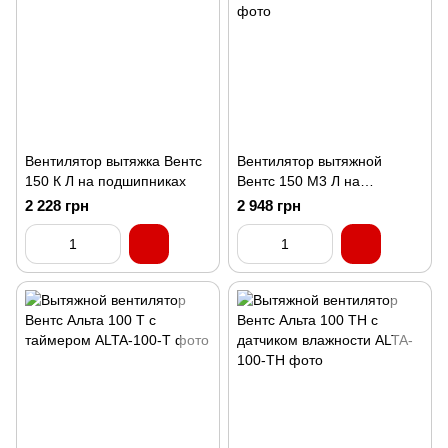
Вентилятор вытяжка Вентс
Вентилятор вытяжной
150 К Л на подшипниках
Вентс 150 М3 Л на
подшипниках
2 228 грн
2 948 грн