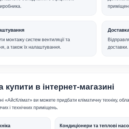
виробника.
приміщенн
лаштування
Доставка
ги монтажу систем вентиляції та
Відправля
я, а також їх налаштування.
доставки.
 купити в інтернет-магазині
ні «АйсКлімат» ви можете придбати кліматичну техніку, обла
чих і технічних приміщень.
хніка
Кондиціонери та теплові нас