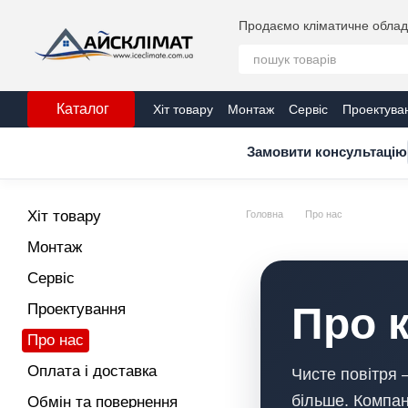
Перейти до основного контенту
Продаємо кліматичне обладн
Каталог
Хіт товару
Монтаж
Сервіс
Проектува
Сертифікати
Блог
Замовити консультацію
Хіт товару
Головна
Про нас
Монтаж
Сервіс
Про 
Проектування
Про нас
Оплата і доставка
Чисте повітря 
більше. Компан
Обмін та повернення