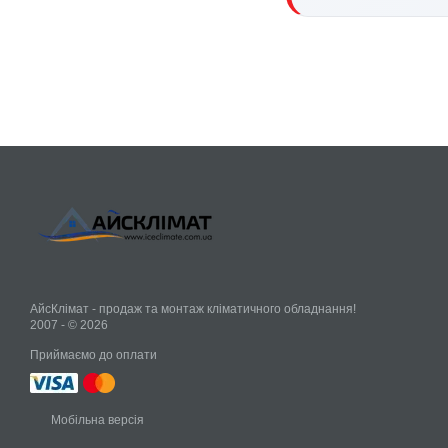
АйсКлімат - продаж та монтаж кліматичного обладнання!
2007 - © 2026
Приймаємо до оплати
Мобільна версія