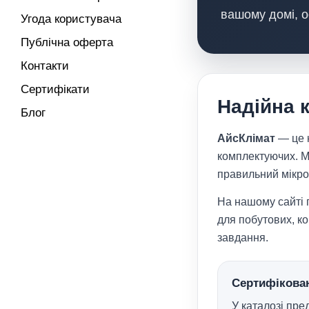
вашому домі, о
Угода користувача
Публічна оферта
Контакти
Сертифікати
Надійна к
Блог
АйсКлімат
— це н
комплектуючих. М
правильний мікро
На нашому сайті 
для побутових, к
завдання.
Сертифікован
У каталозі пр