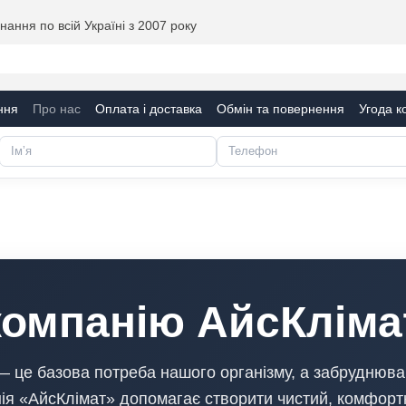
ання по всій Україні з 2007 року
ння
Про нас
Оплата і доставка
Обмін та повернення
Угода к
компанію АйсКліма
— це базова потреба нашого організму, а забруднюва
ія «АйсКлімат» допомагає створити чистий, комфортн