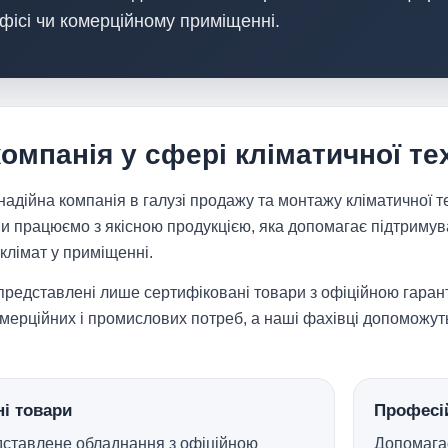
фісі чи комерційному приміщенні.
омпанія у сфері кліматичної те
адійна компанія в галузі продажу та монтажу кліматичної т
и працюємо з якісною продукцією, яка допомагає підтримув
клімат у приміщенні.
представлені лише сертифіковані товари з офіційною гаран
омерційних і промислових потреб, а наші фахівці допоможут
і товари
Професі
едставлене обладнання з офіційною
Допомагає