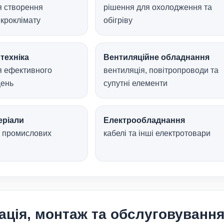
я створення
рішення для охолодження та
кроклімату
обігріву
техніка
Вентиляційне обладнання
я ефективного
вентиляція, повітропроводи та
щень
супутні елементи
еріали
Електрообладнання
і промислових
кабелі та інші електротовари
ація, монтаж та обслуговуванн