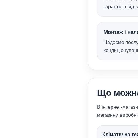
гарантією від 
Монтаж і на
Надаємо послу
кондиціонуванн
Що можна
В інтернет-магази
магазину, виробни
Кліматична те