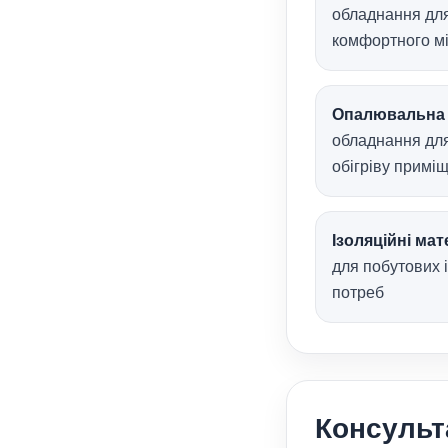
обладнання дл
комфортного мі
Опалювальна 
обладнання дл
обігріву примі
Ізоляційні мат
для побутових 
потреб
Консульт