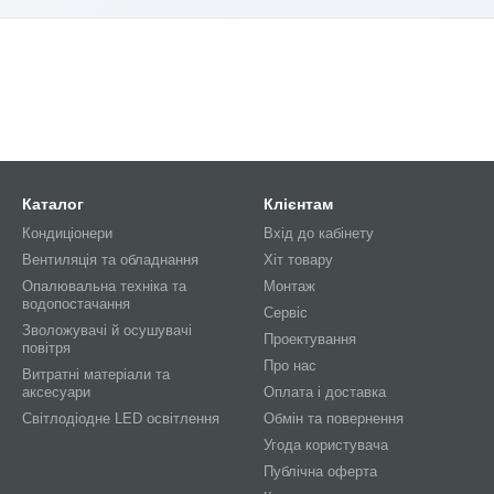
Каталог
Клієнтам
Кондиціонери
Вхід до кабінету
Вентиляція та обладнання
Хіт товару
Опалювальна техніка та
Монтаж
водопостачання
Сервіс
Зволожувачі й осушувачі
Проектування
повітря
Про нас
Витратні матеріали та
аксесуари
Оплата і доставка
Світлодіодне LED освітлення
Обмін та повернення
Угода користувача
Публічна оферта