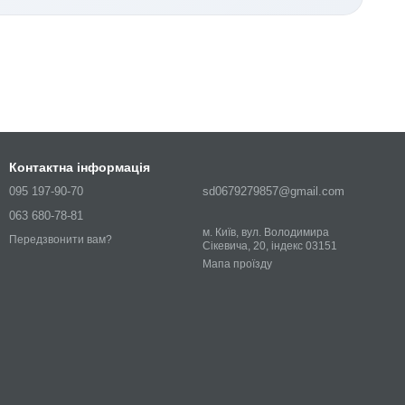
Контактна інформація
095 197-90-70
sd0679279857@gmail.com
063 680-78-81
м. Київ, вул. Володимира
Передзвонити вам?
Сікевича, 20, індекс 03151
Мапа проїзду