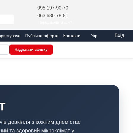
095 197-90-70
063 680-78-81
Передзвонити вам?
Вхід
ористувача
Публічна оферта
Контакти
Укр
Надіслати заявку
т
чів довкілля з кожним днем стає
ий та здоровий мікроклімат у