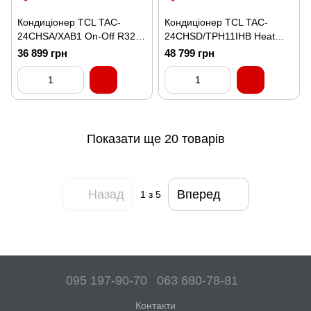
Кондиціонер TCL TAC-
Кондиціонер TCL TAC-
24CHSA/XAB1 On-Off R32
24CHSD/TPH11IHB Heat
WI-FI Ready
Pump Inverter R32 WI-FI
36 899 грн
48 799 грн
Показати ще 20 товарів
Назад
Вперед
1
з 5
095 197-90-70
063 680-78-81
Контакти