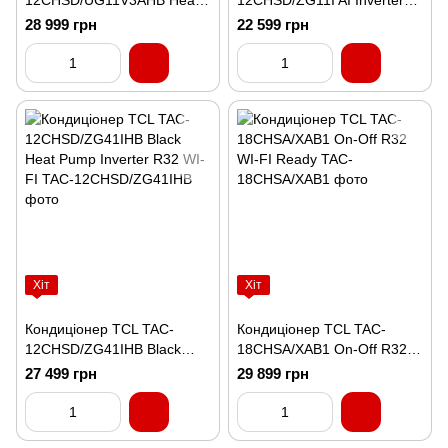
12CHSD/UG11V3AHB Heat
12CHSD/ZG11I AI Inverter
Pump Inverter R32 WI-FI
R32 WI-FI
28 999 грн
22 599 грн
Хіт
Хіт
Кондиціонер TCL TAC-
Кондиціонер TCL TAC-
12CHSD/ZG41IHB Black
18CHSA/XAB1 On-Off R32
Heat Pump Inverter R32 WI-
WI-FI Ready
27 499 грн
29 899 грн
FI