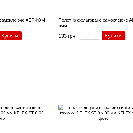
 самоклеюче АЕРФОМ
Полотно фольговане самоклеюче
5мм
Купити
Купити
133 грн