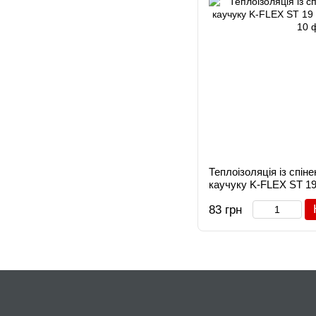
Теплоізоляція із спін
каучуку K-FLEX ST 19
83 грн