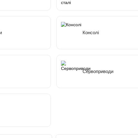
и
Консолі
Сервоприводи