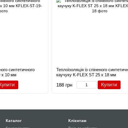
еного синтетичного
Теплоізоляція із спіненого синтетич
 х 10 мм
каучуку K-FLEX ST 25 х 18 мм
Купити
Купити
188 грн
Каталог
Клієнтам