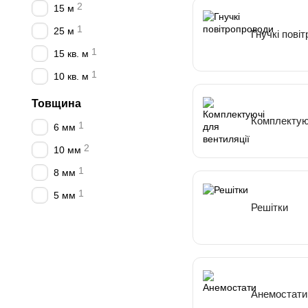
2
15 м
1
25 м
Гнучкі пові
1
15 кв. м
1
10 кв. м
Товщина
Комплектуюч
1
6 мм
2
10 мм
1
8 мм
1
5 мм
Решітки
Анемостати