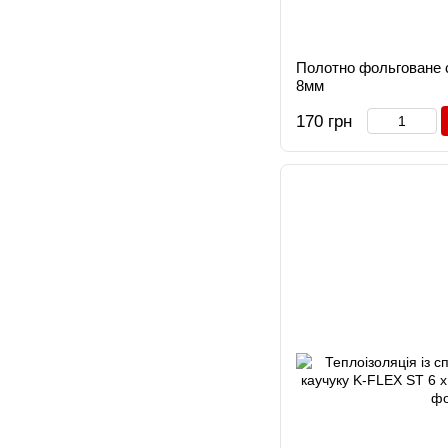
Полотно фольговане
8мм
170 грн