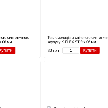
еного синтетичного
Теплоізоляція із спіненого синтетич
х 06 мм
каучуку K-FLEX ST 9 х 06 мм
Купити
Купити
30 грн