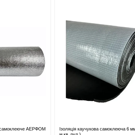
 самоклеюче АЕРФОМ
Ізоляція каучукова самоклеюча 6 м
м.кв. рул.)