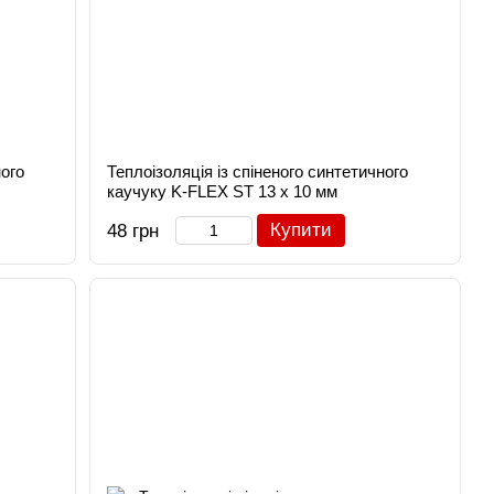
ного
Теплоізоляція із спіненого синтетичного
каучуку K-FLEX ST 13 х 10 мм
Купити
48 грн