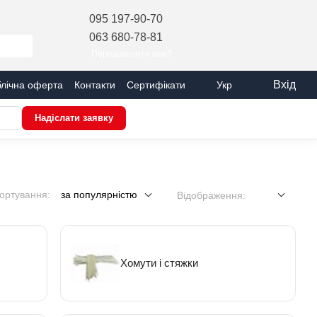
095 197-90-70
063 680-78-81
Передзвонити вам?
Вхід
лічна оферта
Контакти
Сертифікати
Укр
Надіслати заявку
ортування:
за популярністю
Відображення:
Хомути і стяжки