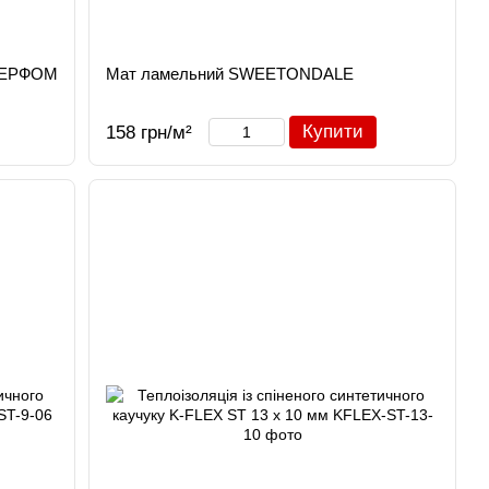
 АЕРФОМ
Мат ламельний SWEETONDALE
Купити
158 грн/м²