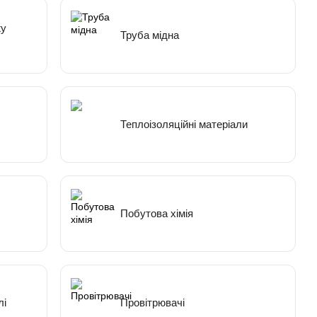
жу
Труба мідна
Теплоізоляційні матеріали
Побутова хімія
лі
Провітрювачі