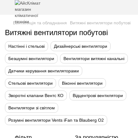
Вентиляція та обладнання
Витяжні вентилятори побутові
Витяжні вентилятори побутові
Настінні і стельові
Дизайнерські вентилятори
Безшумні вентилятори
Вентилятори витяжні канальні
Датчики керування вентиляторами
Стельові вентилятори
Віконні вентилятори
Зворотні клапани Вентс КО
Відцентрові вентилятори
Вентилятори зі світлом
Розумні вентилятори Vents iFan та Blauberg O2
Фільтр
За популярністю