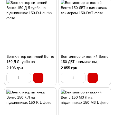
Вентилятор витяжний Вентс
Вентилятор витяжний Вентс
150 Д Л турбо на
150 ДВТ з вимикачем,
підшипниках
таймером
2 196 грн
2 855 грн