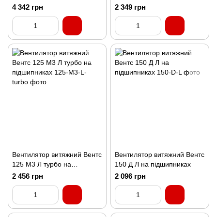
4 342 грн
2 349 грн
Вентилятор витяжний Вентс
Вентилятор витяжний Вентс
125 М3 Л турбо на
150 Д Л на підшипниках
підшипниках
2 456 грн
2 096 грн