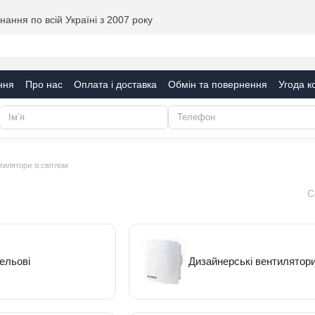
ання по всій Україні з 2007 року
ння
Про нас
Оплата і доставка
Обмін та повернення
Угода к
тилятори зі світлом
С
тельові
Дизайнерські вентилятор