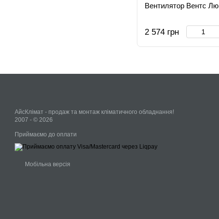
Вентилятор Вентс Лю
2 574 грн
АйсКлімат - продаж та монтаж кліматичного обладнання!
2007 - © 2026
Приймаємо до оплати
Мобільна версія