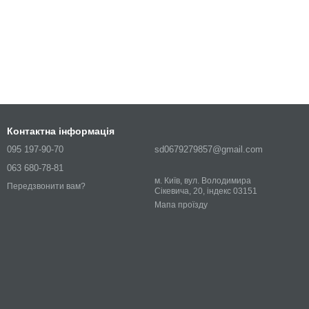
Контактна інформація
095 197-90-70
sd0679279857@gmail.com
063 680-78-81
м. Київ, вул. Володимира
Передзвонити вам?
Сікевича, 20, індекс 03151
Мапа проїзду