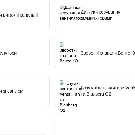
Датчики керування
 витяжні канальні
вентиляторами
тилятори
Зворотні клапани Вентс 
Розумні вентилятори Vent
 зі світлом
та Blauberg O2