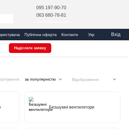
095 197-90-70
063 680-78-81
Передзвонити вам?
Вхід
ористувача
Публічна оферта
Контакти
Укр
Надіслати заявку
ортування:
за популярністю
Відображення:
и
Безшумні вентилятори