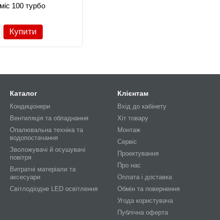
міс 100 турбо
Купити
Каталог
Клієнтам
Кондиціонери
Вхід до кабінету
Вентиляція та обладнання
Хіт товару
Опалювальна техніка та
Монтаж
водопостачання
Сервіс
Зволожувачі й осушувачі
Проектування
повітря
Про нас
Витратні матеріали та
аксесуари
Оплата і доставка
Світлодіодне LED освітлення
Обмін та повернення
Угода користувача
Публічна оферта