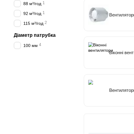
1
88 м³/год
1
92 м³/год
Вентилятори
2
115 м³/год
Діаметр патрубка
4
100 мм
Віконні вен
Вентилятори