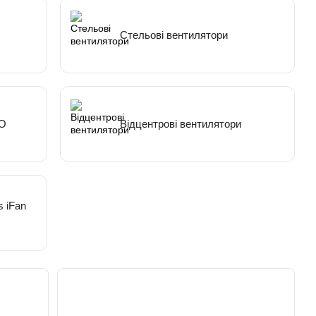
Стельові вентилятори
КО
Відцентрові вентилятори
s iFan