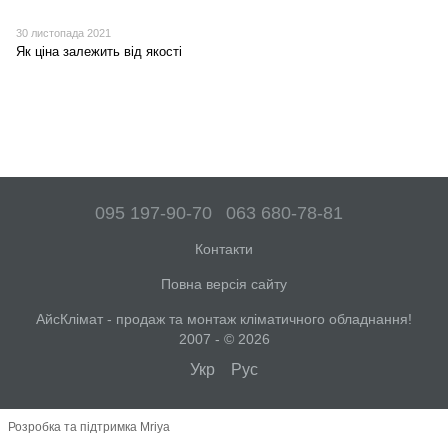
30 листопада 2021
Як ціна залежить від якості
095 197-90-70
063 680-78-81
Контакти
Повна версія сайту
АйсКлімат - продаж та монтаж кліматичного обладнання!
2007 - © 2026
Укр
Рус
Розробка та підтримка Mriya